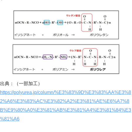
出典：（一部加工）
https://polyurea.jp/column/%E3%83%9D%E3%83%AA%E3%8
2%A6%E3%83%AC%E3%82%A2%E3%81%AE%E6%A7%8
B%E9%80%A0%E3%81%AB%E3%81%A4%E3%81%84%E3
%81%A6